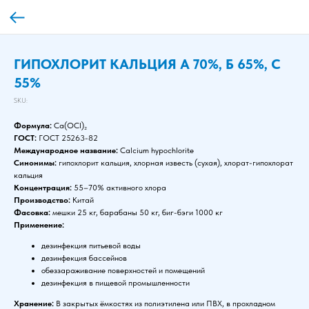
ГИПОХЛОРИТ КАЛЬЦИЯ А 70%, Б 65%, С
55%
SKU:
Формула:
Ca(OCl)₂
ГОСТ:
ГОСТ 25263-82
Международное название:
Calcium hypochlorite
Синонимы:
гипохлорит кальция, хлорная известь (сухая), хлорат-гипохлорат
кальция
Концентрация:
55–70% активного хлора
Производство:
Китай
Фасовка:
мешки 25 кг, барабаны 50 кг, биг-бэги 1000 кг
Применение:
дезинфекция питьевой воды
дезинфекция бассейнов
обеззараживание поверхностей и помещений
дезинфекция в пищевой промышленности
Хранение:
В закрытых ёмкостях из полиэтилена или ПВХ, в прохладном