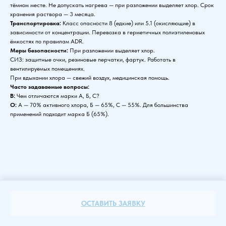
тёмном месте. Не допускать нагрева — при разложении выделяет хлор. Срок
хранения раствора — 3 месяца.
Транспортировка:
Класс опасности 8 (едкие) или 5.1 (окисляющие) в
зависимости от концентрации. Перевозка в герметичных полиэтиленовых
ёмкостях по правилам ADR.
Меры безопасности:
При разложении выделяет хлор.
СИЗ: защитные очки, резиновые перчатки, фартук. Работать в
вентилируемых помещениях.
При вдыхании хлора — свежий воздух, медицинская помощь.
Часто задаваемые вопросы:
В:
Чем отличаются марки А, Б, С?
О:
А — 70% активного хлора, Б — 65%, С — 55%. Для большинства
применений подходит марка Б (65%).
ОСТАВИТЬ ЗАЯВКУ