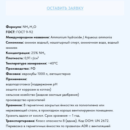
ОСТАВИТЬ ЗАЯВКУ
Формула:
NH₃·H₂O
ГОСТ:
ГОСТ 9-92
Международное название:
Ammonium hydroxide / Aqueous ammonia
Синонимы:
аммиак водный, нашатырный спирт, аммиачная вода, водный
аммиак
Концентрация:
25% NH₃
Плотность:
0,91 г/см³
Температура замерзания:
−40°C
Производство:
РФ
Фасовка:
еврокубы 1000 л, автоцистерна
Применение:
водоподготовка (поддержание pH
защита от коррозии в котлах)
сельское хозяйство (жидкие азотные удобрения)
производство красителей
Хранение:
В герметично закрытых ёмкостях из полиэтилена или
нержавеющей стали, в прохладном хорошо вентилируемом помещении.
Хранить вдали от кислот. Срок хранения — 1 год.
Транспортировка:
Класс опасности 8 (едкие). Код ООН: UN 2672.
Перевозка в герметичных ёмкостях по правилам ADR с вентиляцией