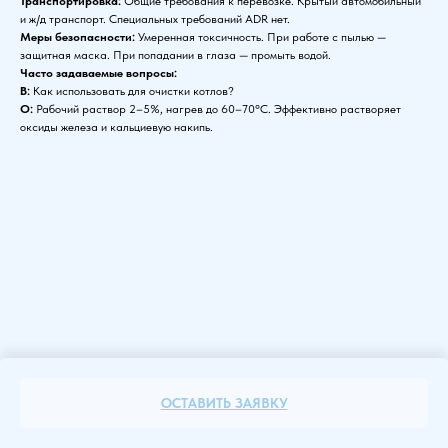
Транспортировка:
Общие требования к перевозке. Крытый автомобильный
и ж/д транспорт. Специальных требований ADR нет.
Меры безопасности:
Умеренная токсичность. При работе с пылью —
защитная маска. При попадании в глаза — промыть водой.
Часто задаваемые вопросы:
В:
Как использовать для очистки котлов?
О:
Рабочий раствор 2–5%, нагрев до 60–70°C. Эффективно растворяет
оксиды железа и кальциевую накипь.
ОСТАВИТЬ ЗАЯВКУ