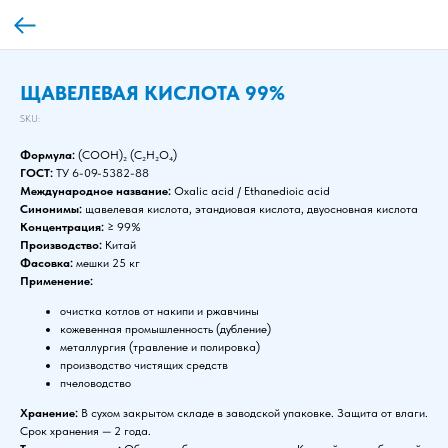
ЩАВЕЛЕВАЯ КИСЛОТА 99%
SKU:
Формула:
(COOH)₂ (C₂H₂O₄)
ГОСТ:
ТУ 6-09-5382-88
Международное название:
Oxalic acid / Ethanedioic acid
Синонимы:
щавелевая кислота, этандиовая кислота, двуосновная кислота
Концентрация:
≥ 99%
Производство:
Китай
Фасовка:
мешки 25 кг
Применение:
очистка котлов от накипи и ржавчины
кожевенная промышленность (дубление)
металлургия (травление и полировка)
производство чистящих средств
пчеловодство
Хранение:
В сухом закрытом складе в заводской упаковке. Защита от влаги.
Срок хранения — 2 года.