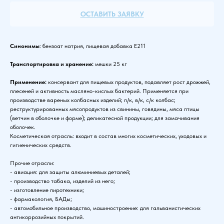
ОСТАВИТЬ ЗАЯВКУ
Синонимы
: бензоат натрия, пищевая добавка Е211
Транспортировка и хранение:
мешки 25 кг
Применение:
консервант для пищевых продуктов, подавляет рост дрожжей,
плесеней и активность масляно-кислых бактерий. Применяется при
производстве вареных колбасных изделий; п/к, в/к, с/к колбас;
реструктурированных мясопродуктов из свинины, говядины, мяса птицы
(ветчин в оболочке и форме); деликатесной продукции; для замачивания
оболочек.
Косметическая отрасль: входит в состав многих косметических, уходовых и
гигиенических средств.
Прочие отрасли:
- авиация: для защиты алюминиевых деталей;
- производство табака, изделий из него;
- изготовление пиротехники;
- фармакология, БАДы;
- автомобильное производство, машиностроение: для гальванистических
антикоррозийных покрытий.