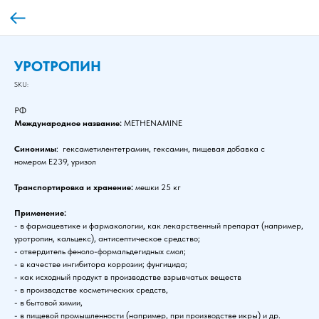
УРОТРОПИН
SKU:
РФ
Международное название:
METHENAMINE
Синонимы
: гексаметилентетрамин, гексамин, пищевая добавка с
номером Е239, уризол
Транспортировка и хранение:
мешки 25 кг
Применение:
- в фармацевтике и фармакологии, как лекарственный препарат (например,
уротропин, кальцекс), антисептическое средство;
- отвердитель феноло-формальдегидных смол;
- в качестве ингибитора коррозии; фунгицида;
- как исходный продукт в производстве взрывчатых веществ
- в производстве косметических средств,
- в бытовой химии,
- в пищевой промышленности (например, при производстве икры) и др.