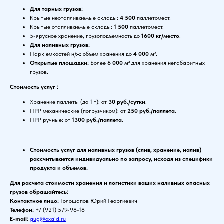
Для тарных грузов:
Крытые неотапливаемые склады:
4 500
паллетомест.
Крытые отапливаемые склады:
1 500
паллетомест.
5-ярусное хранение, грузоподъемность до
1600 кг/место
.
Для наливных грузов:
Парк емкостей н/ж: объем хранения до
4 000 м³
.
Открытые площадки:
Более
6 000 м²
для хранения негабаритных
грузов.
Стоимость услуг :
Хранение паллеты (до 1 т): от
30 руб./сутки
.
ПРР механические (погрузчиком): от
250 руб./паллета
.
ПРР ручные: от
1300 руб./паллета
.
Стоимость услуг для наливных грузов (слив, хранение, налив)
рассчитывается индивидуально по запросу, исходя из специфики
продукта и объемов.
Для расчета стоимости хранения и логистики ваших наливных опасных
грузов обращайтесь:
Контактное лицо:
Голощапов Юрий Георгиевич
Телефон:
+7 (921) 579-98-18
E-mail:
gug@oxaid.ru