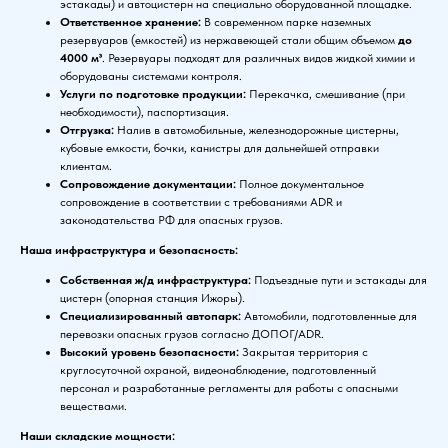
эстакады) и автоцистерн на специально оборудованной площадке.
Ответственное хранение:
В современном парке наземных
резервуаров (емкостей) из нержавеющей стали общим объемом
до
4000 м³
. Резервуары подходят для различных видов жидкой химии и
оборудованы системами контроля.
Услуги по подготовке продукции:
Перекачка, смешивание (при
необходимости), паспортизация.
Отгрузка:
Налив в автомобильные, железнодорожные цистерны,
кубовые емкости, бочки, канистры для дальнейшей отправки
клиентам.
Сопровождение документации:
Полное документальное
сопровождение в соответствии с требованиями ADR и
законодательства РФ для опасных грузов.
Наша инфраструктура и безопасность:
Собственная ж/д инфраструктура:
Подъездные пути и эстакады для
цистерн (опорная станция Ижоры).
Специализированный автопарк:
Автомобили, подготовленные для
перевозки опасных грузов согласно ДОПОГ/ADR.
Высокий уровень безопасности:
Закрытая территория с
круглосуточной охраной, видеонаблюдение, подготовленный
персонал и разработанные регламенты для работы с опасными
веществами.
Наши складские мощности: