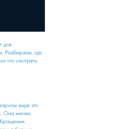
т для
. Разбираем, где
на что смотреть
варном виде это
%. Она менее
 обращении.