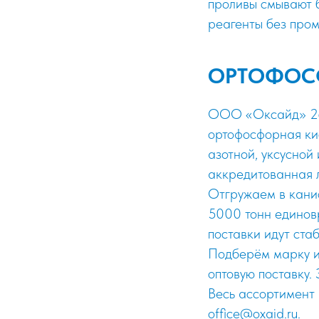
проливы смывают б
реагенты без пром
ОРТОФОС
ООО «Оксайд» 26 
ортофосфорная кис
азотной, уксусной
аккредитованная 
Отгружаем в канис
5000 тонн единов
поставки идут ста
Подберём марку и
оптовую поставку.
Весь ассортимент
office@oxaid.ru.