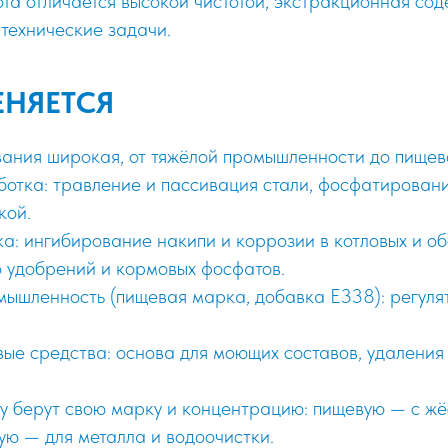
та отличается высокой чистотой, экстракционная со
 технические задачи.
ЕНЯЕТСЯ
ания широкая, от тяжёлой промышленности до пищев
отка: травление и пассивация стали, фосфатирован
кой.
ка: ингибирование накипи и коррозии в котловых и об
 удобрений и кормовых фосфатов.
ышленность (пищевая марка, добавка Е338): регулят
вые средства: основа для моющих составов, удаления
у берут свою марку и концентрацию: пищевую — с ж
кую — для металла и водоочистки.