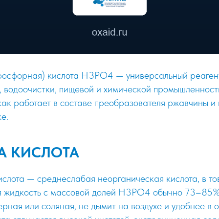
осфорная) кислота H3PO4 — универсальный реаген
 водоочистки, пищевой и химической промышленности
как работает в составе преобразователя ржавчины и 
е.
ЗА КИСЛОТА
слота — среднеслабая неорганическая кислота, в то
я жидкость с массовой долей H3PO4 обычно 73–85
ерная или соляная, не дымит на воздухе и удобнее в