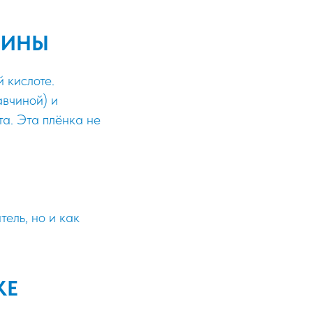
ЧИНЫ
 кислоте.
авчиной) и
а. Эта плёнка не
тель, но и как
КЕ