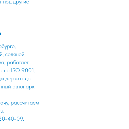
т под другие
Д
бурге,
, соляной,
ва, работает
 по ISO 9001.
ды держат до
енный автопарк —
ачу, рассчитаем
u.
320-40-09,