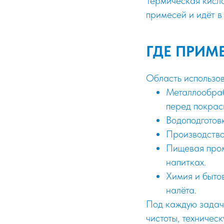
Термическая кисло
примесей и идёт в
ГДЕ ПРИМ
Область использов
Металлообраб
перед покрас
Водоподготов
Производство
Пищевая пром
напитках.
Химия и быто
налёта.
Под каждую задач
чистоты, техничес