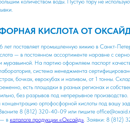
ольшим количеством воды. Пустую тару не использую
ывки.
ФОРНАЯ КИСЛОТА ОТ ОКСАЙ
лет поставляет промышленную химию в Санкт-Петер
лота — в постоянном ассортименте наравне с серной
 и муравьиной. На партию оформляем паспорт качест
лаборатория, система менеджмента сертифицирована
трах, бочках, еврокубах и наливом, от 1 тонны. Скла
ременно, есть площадки в разных регионах и собств
бильно, без разрывов под непрерывное производство.
 концентрацию ортофосфорной кислоты под вашу зад
 Звоните 8 (812) 320-40-09 или пишите office@oxaid.r
 — в
каталоге продукции «Оксайд»
. Заявки: 8 (812) 