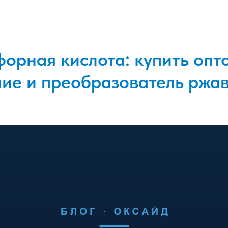
орная кислота: купить опт
ие и преобразователь ржа