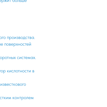
держит больше
ого производства.
ие поверхностей
оротных системах.
ор кислотности в
 известкового
ёстким контролем