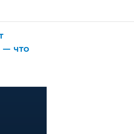
т
 — что