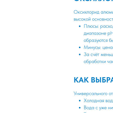
Оксихлорид алюми
высокой основност
Плюсы: расхо
диапазоне pH 
образуются б
Минусы: цена 
За счёт мень
обработки ча
КАК ВЫБР
Универсального от
Холодная вод
Вода с уже н