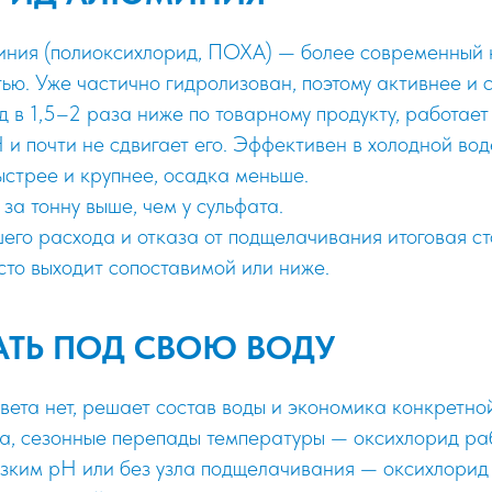
ния (полиоксихлорид, ПОХА) — более современный к
ью. Уже частично гидролизован, поэтому активнее и 
д в 1,5–2 раза ниже по товарному продукту, работае
и почти не сдвигает его. Эффективен в холодной воде
ыстрее и крупнее, осадка меньше.
за тонну выше, чем у сульфата.
шего расхода и отказа от подщелачивания итоговая с
сто выходит сопоставимой или ниже.
АТЬ ПОД СВОЮ ВОДУ
вета нет, решает состав воды и экономика конкретно
а, сезонные перепады температуры — оксихлорид раб
изким pH или без узла подщелачивания — оксихлорид