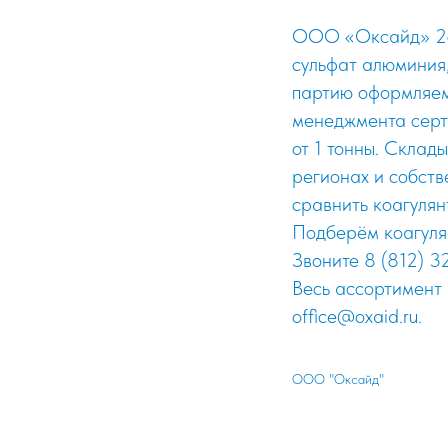
ООО «Оксайд» 26 
сульфат алюминия
партию оформляем
менеджмента серт
от 1 тонны. Склад
регионах и собст
сравнить коагулян
Подберём коагулян
Звоните 8 (812) 3
Весь ассортимент
office@oxaid.ru.
ООО "Оксайд"