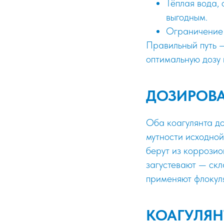
Тёплая вода,
выгодным.
Ограничение 
Правильный путь —
оптимальную дозу 
ДОЗИРОВА
Оба коагулянта до
мутности исходной
берут из коррози
загустевают — скл
применяют флокуля
КОАГУЛЯН