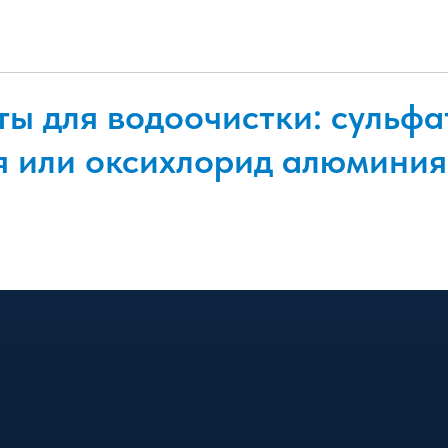
ты для водоочистки: сульфа
 или оксихлорид алюминия