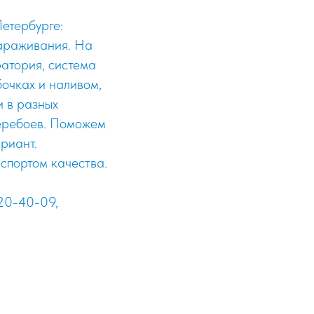
етербурге:
зараживания. На
атория, система
очках и наливом,
и в разных
перебоев. Поможем
риант.
спортом качества.
320-40-09,