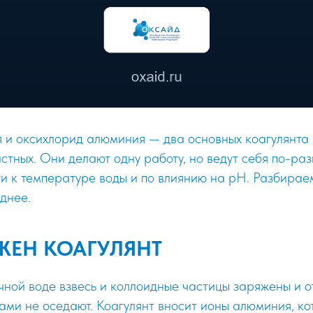
 и оксихлорид алюминия — два основных коагулянта 
тных. Они делают одну работу, но ведут себя по-разн
ти к температуре воды и по влиянию на pH. Разбирае
однее.
ЖЕН КОАГУЛЯНТ
чной воде взвесь и коллоидные частицы заряжены и о
 сами не оседают. Коагулянт вносит ионы алюминия, к