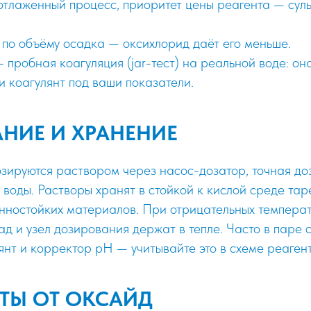
 отлаженный процесс, приоритет цены реагента — сул
по объёму осадка — оксихлорид даёт его меньше.
 пробная коагуляция (jar-тест) на реальной воде: он
и коагулянт под ваши показатели.
НИЕ И ХРАНЕНИЕ
зируются раствором через насос-дозатор, точная до
 воды. Растворы хранят в стойкой к кислой среде та
онностойких материалов. При отрицательных темпера
ад и узел дозирования держат в тепле. Часто в паре 
нт и корректор pH — учитывайте это в схеме реагент
ТЫ ОТ ОКСАЙД