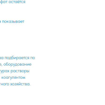
ьфат остаётся
а показывает
за подбирается по
ре, оборудование
турах растворы
с коагулянтом
ного хозяйства.