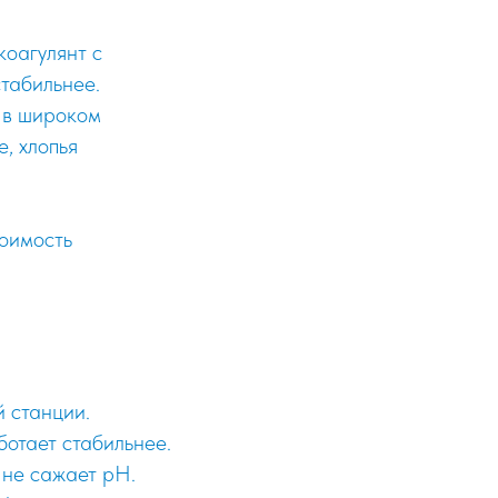
оагулянт с
стабильнее.
т в широком
, хлопья
тоимость
й станции.
отает стабильнее.
 не сажает pH.