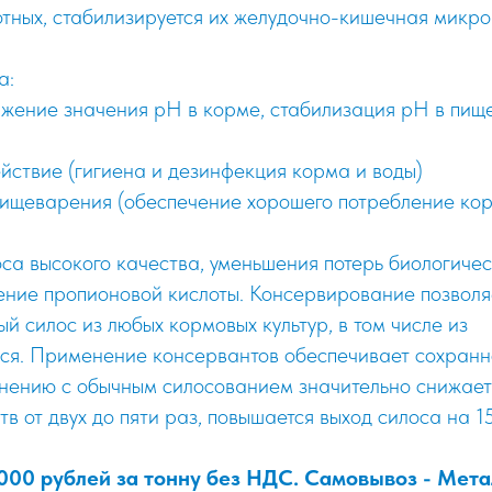
тных, стабилизируется их желудочно-кишечная микр
а:
жение значения pH в корме, стабилизация pH в пищ
ствие (гигиена и дезинфекция корма и воды)
ищеварения (обеспечение хорошего потребление ко
оса высокого качества, уменьшения потерь биологиче
ние пропионовой кислоты. Консервирование позволяе
й силос из любых кормовых культур, в том числе из
ся. Применение консервантов обеспечивает сохранн
нению с обычным силосованием значительно снижает 
тв от двух до пяти раз, повышается выход силоса на 
 000 рублей за тонну без НДС. Самовывоз - Мет