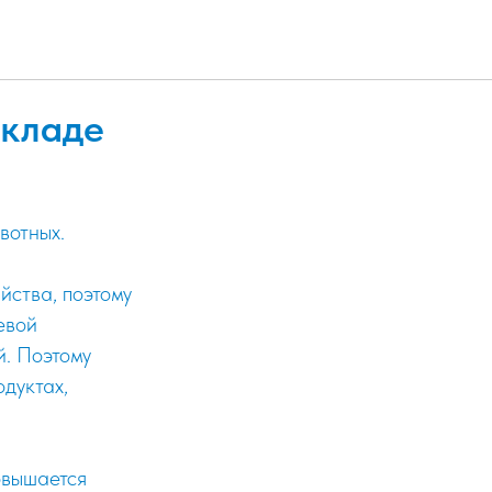
складе
вотных.
йства, поэтому
евой
й. Поэтому
дуктах,
овышается