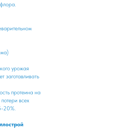
офлора.
еварительном
рма)
ского урожая
т заготавливать
ость протеина на
потери всех
15-20%.
аллострой